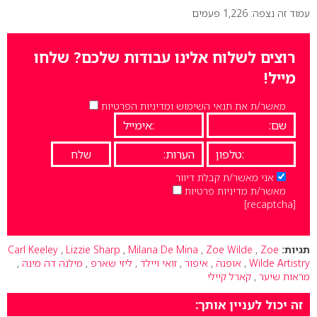
עמוד זה נצפה: 1,226 פעמים
רוצים לשלוח אלינו עבודות שלכם? שלחו
מייל!
מאשר/ת את תנאי השימוש ומדיניות הפרטיות
אני מאשר/ת קבלת דיוור
מאשר/ת מדיניות פרטיות
[recaptcha]
תגיות:
Zoe
,
Zoe Wilde
,
Milana De Mina
,
Lizzie Sharp
,
Carl Keeley
Wilde Artistry
,
אופנה
,
איפור
,
זואי ויילד
,
ליזי שארפ
,
מילנה דה מינה
,
מראות שיער
,
קארל קיילי
זה יכול לעניין אותך: