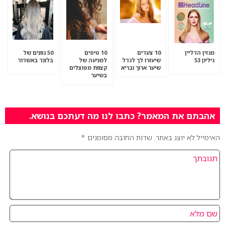
מגזין הדליין
10 צעדים
10 טיפים
50 גוונים של
גיליון 53
שיעזרו לך לגדל
למניעה של
בלונד באשדוד
שיער ארוך ובריא
קצוות מפוצלים
בשיער
אהבתם את המאמר? כתבו לנו מה דעתכם בנושא.
האימייל לא יוצג באתר.
שדות החובה מסומנים
*