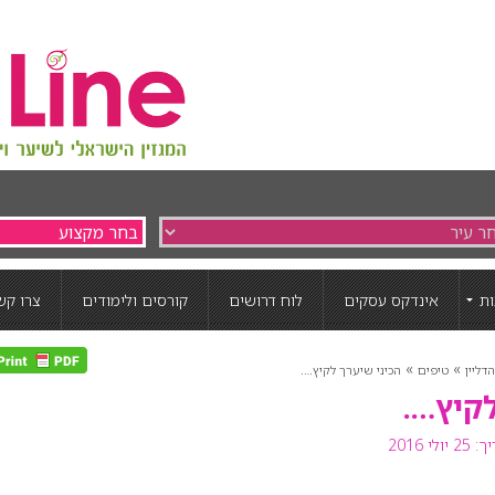
ת
אינדקס עסקים
לוח דרושים
קורסים ולימודים
צרו קש
»
»
דליין
טיפים
הכיני שיערך לקיץ….
לקיץ….
לי 2016