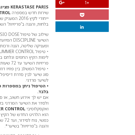
+1
KERASTASE PARIS מציגה:
שירות חדש במספרה
TROL
ייחודי לקיץ 016
בלחות, והגנה ב”פריזיות” השי
השיער IPLINE
ומעניקה שליטה, הגנה ורכות 
לימות הקיץ החמים ונלחם בל
פריזיות השיער עד 72 שעות*.
• טיפול המשלב בין פוזיו דו
סוג שיער לבין סדרת דיסיפל
לשיער מרדני.
• הטיפול ניתן במספרות 
בלבד.
אם יש לך אירוע חשוב, או 
ולסדר את השיער המרדני בקי
ואקסקלוסיבי
R CONTROL
הוא הלהיט החדש של הקיץ 
כמשי,
והגנה ב”פריזיות” בשיער*.