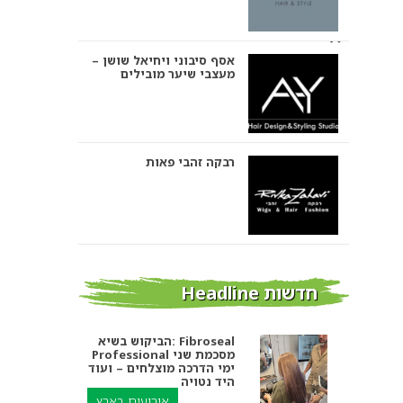
אסף סיבוני ויחיאל שושן –
מעצבי שיער מובילים
רבקה זהבי פאות
אבי ביטון – עיצוב שיער
חדשות Headline
הביקוש בשיא: Fibroseal
Professional מסכמת שני
אורטל אדרי עיצוב שיער
ימי הדרכה מוצלחים – ועוד
היד נטויה
אירועים בארץ