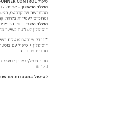
טיפול
SUNNER CONTROL
השלב הראשון
– אמפולה ובו
המחודשת של קרסטס, המשלב
ומרוכזים לעמידות בלחות, קרז
השלב השני
– בזמן החפיפה
דיסיפלין לשליטה בשיער מרד
* נבדק אינסטרומנטלית בש
דיסיפלין + טיפול עם בוסטר
מסדרת פוזיו דוז.
120 ₪
לטיפול במספרות מורשות