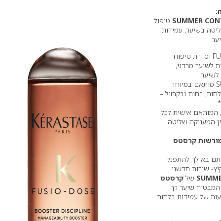
SUMMER CON
טיפול
2 המעניק שליטה בשיער, עמידות
ער.
שילוב של טיפול FUSIO DOSE וסדרת טיפוח
DISC המיועדת לשיער מרדני,
לשיער.
• טיפול SUMMER CONTROL מותאם במיוחד
חות, בחום ובקרזול –
ז, המותאם אישית לכל
ין המעניקה שליטה
מורשות קרסטס
סתם בא לך להתפנק
ץ- שירות חדשני
SUMME
של
קרסטס
המבטיח שיער רך
 נוח לסידור, ועד 72 שעות של עמידות בלחות