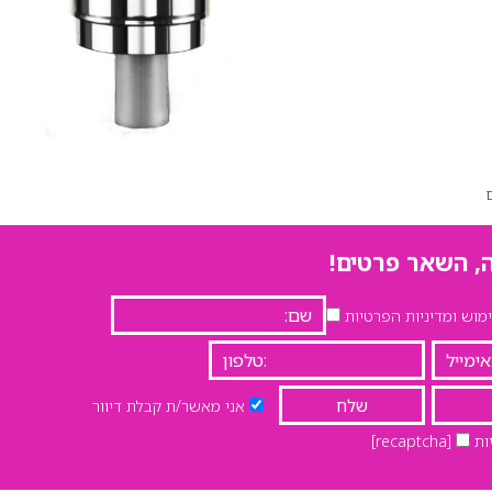
, השאר פרטים!
וש ומדיניות הפרטיות
אני מאשר/ת קבלת דיוור
ות
[recaptcha]