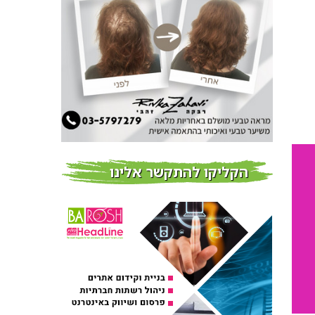
חדשות
צמידי שיער – המומחים
לצמידי שיער ברמת השרון
חדשות
פרוברי PROBERRY מוצרי
שיער מבוססי גוג’י ברי
חדש על המדף
הקליקו להתקשר אלינו
Fibroseal Professional
כובשת את השטח עם יום
הדרכה מוצלח נוסף
אירועים בארץ