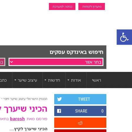
מועדון לקוחות
כניסה למערכת
פתח סרגל נגישות
חיפוש באינדקס עסקים
ראשי
אודות
חדשות
עיצוב שיער
כתבו
המגזין הישראלי עיצוב שיער ויופי ~ ה
TWEET
הכיני שיערך 
SHARE
0
פורסם מאת:
barosh
בתאריך: 25 יו
הכיני שיערך לקיץ….