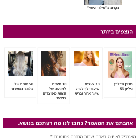
בקרוב ב”מילון היופי”
הנצפים ביותר
מגזין הדליין
10 צעדים
10 טיפים
50 גוונים של
גיליון 53
שיעזרו לך לגדל
למניעה של
בלונד באשדוד
שיער ארוך ובריא
קצוות מפוצלים
בשיער
אהבתם את המאמר? כתבו לנו מה דעתכם בנושא.
האימייל לא יוצג באתר.
שדות החובה מסומנים
*