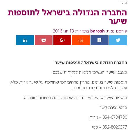
שיער
החברה הגדולה בישראל לתוספות
שיער
פורסם מאת:
barosh
בתאריך: 13 יוני 2016
0
החברה הגדולה בישראל לתוספות שיער
מעצבי שיער, הגשימו חלומות ללקוחות שלכם.
תוספות שיער בגוונים. פתרון מדהים למי שחולמת על שיער ארוך, מלא,
עשיר וגולש בגווני בלונד מהממים.
תוספות שיער טבעי באיכות בינלאומית גבוהה במיוחד בdchair.
פרטי יצירת קשר
054-6734730 – אריה
052-8029377 – סמי