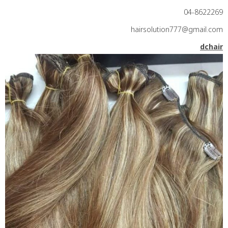
04-8622269
hairsolution777@gmail.com
dchair