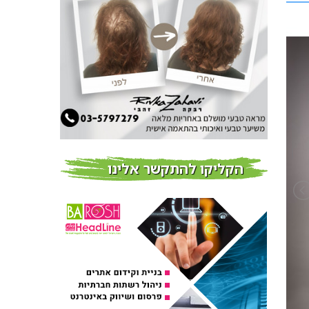
חדשות
צמידי שיער – המומחים
לצמידי שיער ברמת השרון
חדשות
פרוברי PROBERRY מוצרי
שיער מבוססי גוג’י ברי
חדש על המדף
הקליקו להתקשר אלינו
Fibroseal Professional
כובשת את השטח עם יום
הדרכה מוצלח נוסף
אירועים בארץ