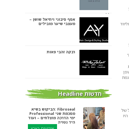
אסף סיבוני ויחיאל שושן –
מעצבי שיער מובילים
נטאז’ של שנות 1920. כוכבות הוליווד
רבקה זהבי פאות
ת
ארה ששלט באופן
גמת
אבי ביטון – עיצוב שיער
חדשות Headline
הביקוש בשיא: Fibroseal
 של
Professional מסכמת שני
היו
אורטל אדרי עיצוב שיער
ימי הדרכה מוצלחים – ועוד
היד נטויה
אירועים בארץ