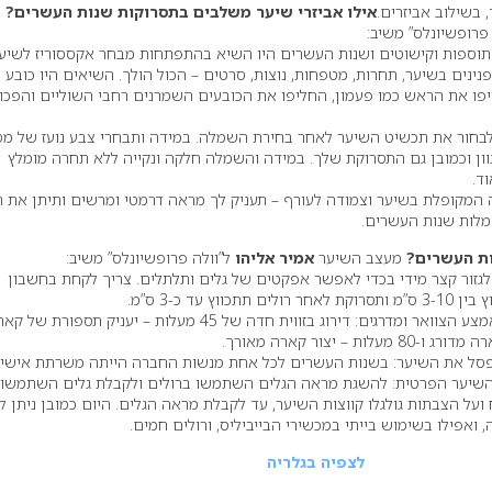
 בשילוב אביזרים.
אילו אביזרי שיער משלבים בתסרוקות שנות העשרים?
מ
פרופשיונלס” משיב:
וספות וקישוטים ושנות העשרים היו השיא בהתפתחות מבחר אקססוריז לשיע
נינים בשיער, תחרות, מטפחות, נוצות, סרטים – הכול הולך. השיאים היו כובע
פו את הראש כמו פעמון, החליפו את הכובעים השמרנים רחבי השוליים והפכו
בחור את תכשיט השיער לאחר בחירת השמלה. במידה ותבחרי צבע נועז של מס
וון וכמובן גם התסרוקת שלך. במידה והשמלה חלקה ונקייה ללא תחרה מומלץ
ד.
מקופלת בשיער וצמודה לעורף – תעניק לך מראה דרמטי ומרשים ותיתן את ה
מלות שנות העשרים.
ות העשרים?
מעצב השיער
אמיר אליהו
ל”וולה פרופשיונלס” משיב:
גזור קצר מידי בכדי לאפשר אפקטים של גלים ותלתלים. צריך לקחת בחשבון
ץ עד כ-3 ס”מ.
את השיער מקצרים באורך אמצע הצוואר ומדרגים: דירוג בזווית חדה של 45 מעלות – יעניק תספורת של
סל את השיער: בשנות העשרים לכל אחת מנשות החברה הייתה משרתת אישית
יער הפרטית: להשגת מראה הגלים השתמשו ברולים ולקבלת גלים השתמשו
ל הצבתות גולגלו קווצות השיער, עד לקבלת מראה הגלים. היום כמובן ניתן לה
ואפילו בשימוש בייתי במכשירי הבייביליס, ורולים חמים.
לצפיה בגלריה