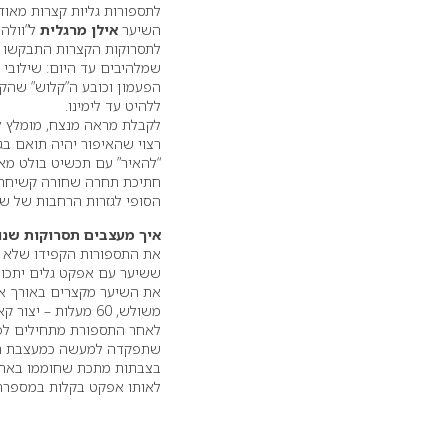
לתספורות גליות קצרות מאוד,
השיער
אילן מרגלית
ל”וולה 
לתסרוקות הקצרות התבקשו ת
שמלהיבים עד היום: שילובי פ
הפעמון וכובע ה”קלוש” שהקי
ללהיט עד לימינו.
לקבלת מראה מנצח, מומלץ ל
רצוי שהאיפור יהיה תואם בג
“להאיר” עם תכשיט בולט מאו
חתיכת תחרה שחורה קשיחה ה
הסופי לגזרות הרחבות של ש
איך מעצבים תסרוקות שנ
את התספורות הקפידו שלא ל
ששיער עם אפקט גלים יתכווץ בין 3-10 ס”מ ותסרוקת לאחר רולים תתכוו
משולש, 60 מעלות – יצור קארה מדורג ו-80 מעלות – יצור קארה מאורך.
לאחר התספורת מתחילים לפ
שתפקדה למעשה כמעצבת הש
בצבתות מתכת שחוממו באח וע
לאותו אפקט בקלות במספרה, 