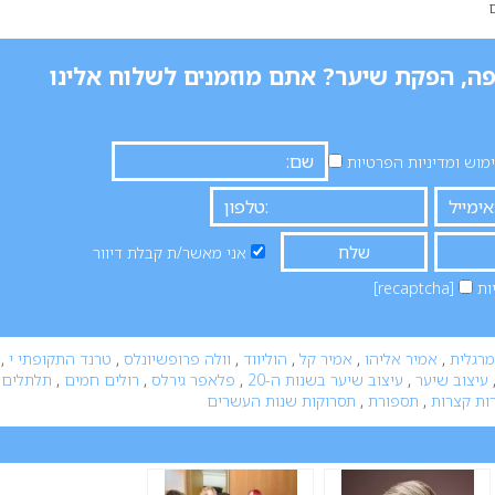
ה, הפקת שיער? אתם מוזמנים לשלוח אלינו
וש ומדיניות הפרטיות
אני מאשר/ת קבלת דיוור
ות
[recaptcha]
מרגלית
,
אמיר אליהו
,
אמיר קל
,
הוליווד
,
וולה פרופשיונלס
,
טרנד התקופתי י
,
עיצוב שיער
,
עיצוב שיער בשנות ה-20
,
פלאפר גירלס
,
רולים חמים
,
תלתלים
,
ות קצרות
,
תספורת
,
תסרוקות שנות העשרים