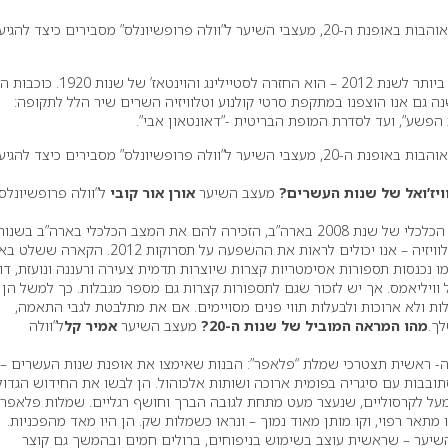
אם גם אתן נפלתן לטרנד ומאוהבות באופנת ה-20, מעצבי השיער ל”וולה פרופשיונלס” מסבירים כיצד להגיע
הטרנד התקופתי הפופולארי ביותר לשנת 2012 – הוא החזרה לסטיילינג והוי
נה גם אנו הוצפנו במתקפת סרטי קולנוע וטלוויזיה השרים שיר הלל לתקופה:
הפשע”, ועד לסדרת המופת הבריטית -”דאונטאון אבי”.
אם גם אתן נפלתן לטרנד ומאוהבות באופנת ה-20, מעצבי השיער ל”וולה פרופשיונלס” מסבירים כיצד להגיע
וויז’ואל של שנות העשרים?
מעצב השיער
אורן אור קובי
ל”וולה פרופשיונלס”
אני מניח שההקבלה למשבר הכלכלי של שנת 2008 בארה”ב, הזכירה להם את המצב הכלכלי בארה”ב בשנו
העשרים. מלבד בקולנוע והטלוויזיה – אנו יכולים לראות את ההשפעה על תסרוקות 2012. הק
נכנסות תספורות אסימטריות קצרות שיוצרות תדמית צעירה ורעננה ונועזת, דו
ויליאמס. אך יש לזכור שגם לתספורות קצרות גם מספר מגבלות. כך למשל הן
ות ולא ארוכות ולבעלות תווי פנים מסויימים. אם את מתלבטת לגבי התאמה,
ך.
מהו המראה המוביל של שנות ה-20?
מעצב השיער
אמיר קל
ל”וולה
- ראשית תצטרכי שמלת “פלאפר”: הבנות שאימצו את אופנת שנות העשרים –
תובבות עם סיגריה בפומית ארוכה ושותות אלכוהול. הן לבשו את החידוש הגדול
ל לקרסוליים, שנעצר מעט מתחת לגובה הברך וחושף רגליים. שמלות פלאפר 
 מתאר רפוי, וקו מותן מאוד נמוך – ונראו כשמלות שק. הן היו מאד מהפכניות.
שיער – שראשית עוצב בשימוש בניפוחים, ברולים חמים ובהמשך גם קוצר