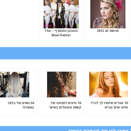
מראות חג 2012
הכובען המטורף – The
Mad Hatter
10 צעדים שיעזרו לך לגדל
10 טיפים למניעה של
50 גוונים של בלונד
שיער ארוך ובריא
קצוות מפוצלים בשיער
באשדוד
תבו לנו מה דעתכם בנושא.