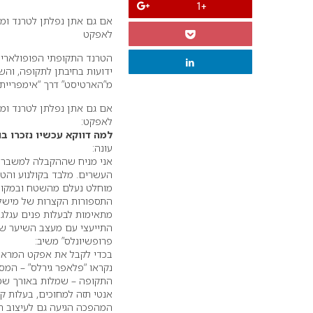
+1
לאפקט
ידועות בחיבתן לתקופה, והש
מ”הארטיסט” דרך “אימפריית 
לאפקט:
למה דווקא עכשיו נזכרו ב
עונה:
מוחלט נעלם מהשטח ובמקומו 
התספורות הקצרות של מישל ו
מתאימות לבעלות פנים עגלגל
התייעצי עם מעצב השיער של
פרופשיונלס” משיב:
בכדי לקבל את אפקט המראה
נקראו “פלאפר גירלס” – המס
התקופה – שמלות באורך שמע
אנטי תזה למחוכים, בעלות קו
המהפכה הגיעה גם לעיצוב ה