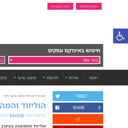
מועדון לקוחות
כניסה למערכת
פתח סרגל נגישות
חיפוש באינדקס עסקים
ראשי
אודות
חדשות
עיצוב שיער
כתבו
המגזין הישראלי עיצוב שיער ויופי ~ ה
TWEET
הוליווד והמהפ
SHARE
0
פורסם מאת:
barosh
בתאריך: 31 דצ
הוליווד והמהפכה בעיצוב ה