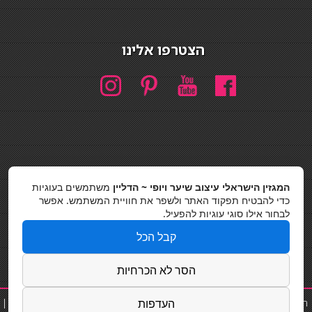
הצטרפו אלינו
חיפוש
המגזין הישראלי עיצוב שיער ויופי ~ הדליין
משתמשים בעוגיות
חיפוש
כדי להבטיח תפקוד האתר ולשפר את חוויית המשתמש. אפשר
לבחור אילו סוגי עוגיות להפעיל.
כסאות בר
קבל הכל
מדיניות פרטיות
הסר לא הכרחיות
העדפות
תוספת שיער
|
נייל סטודיו
|
תוספות שיער
|
שפים פרטיים
|
קוסמטיקאית
|