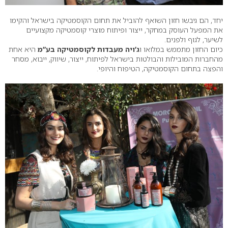
יחד, הם גיבשו חזון השואף להוביל את תחום הקוסמטיקה בישראל והקימו
את המפעל העוסק במחקר, ייצור ופיתוח מוצרי קוסמטיקה מקצועיים
לשיער, לגוף ולפנים.
כיום החזון מתממש במלואו ו
ג’ויה מעבדות לקוסמטיקה בע”מ
היא אחת
מהחברות המובילות והבולטות בישראל לפיתוח, ייצור, שיווק, ייבוא, מסחר
והפצה בתחום הקוסמטיקה, הטיפוח והיופי.