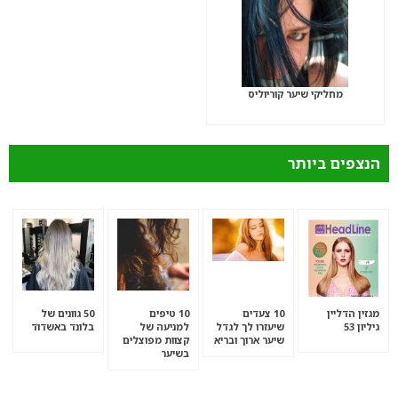
מחליקי שיער קוריוליס
הנצפים ביותר
מגזין הדליין
10 צעדים
10 טיפים
50 גוונים של
גיליון 53
שיעזרו לך לגדל
למניעה של
בלונד באשדוד
שיער ארוך ובריא
קצוות מפוצלים
בשיער