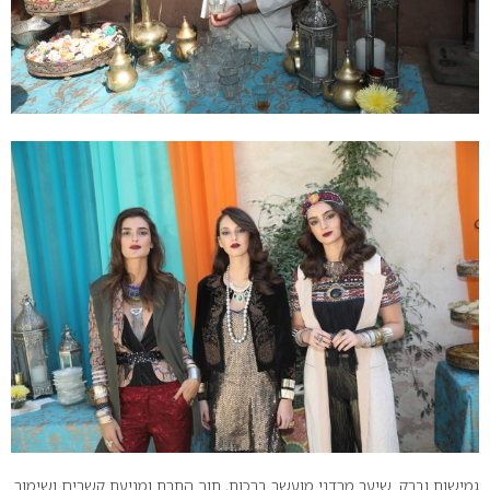
גמישות וברק. שיער מרדני מועשר ברכות, תוך התרת ומניעת קשרים ושימור