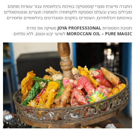
החברה מייצרת מוצרי קוסמטיקה באיכות בינלאומית עבור עשרות מותגים
מובילים בארץ ובעולם ומספקת ללקוחותיה ולמותגיה תוצרים אופטימאליים
באיכותם ויכולותיהם, העומדים בתקנים וסטנדרטים בינלאומיים מחמירים.
חטיבת המספרות
JOYA PROFESSIONAL
משיקה את סדרת
MOROCCAN OIL – PURE MAGIC
לשיער יבש ופגום, ללא מלחים.