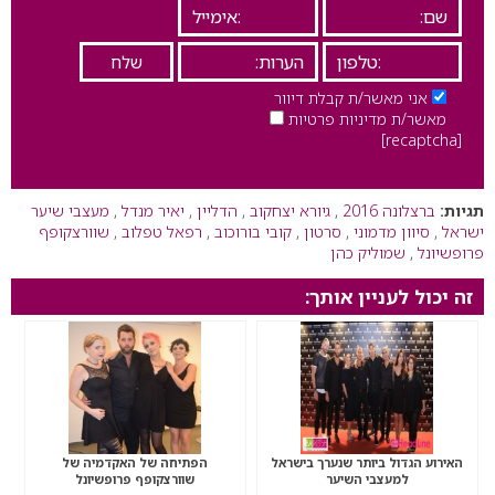
אני מאשר/ת קבלת דיוור
מאשר/ת מדיניות פרטיות
[recaptcha]
תגיות:
ברצלונה 2016
,
גיורא יצחקוב
,
הדליין
,
יאיר מנדל
,
מעצבי שיער
ישראל
,
סיוון מדמוני
,
סרטון
,
קובי בורוכוב
,
רפאל טפלוב
,
שוורצקופף
פרופשיונל
,
שמוליק כהן
זה יכול לעניין אותך:
האירוע הגדול ביותר שנערך בישראל
הפתיחה של האקדמיה של
למעצבי השיער
שוורצקופף פרופשיונל