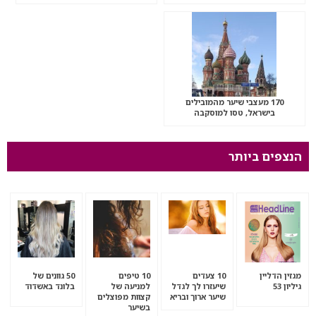
170 מעצבי שיער מהמובילים
בישראל, טסו למוסקבה
הנצפים ביותר
מגזין הדליין
10 צעדים
10 טיפים
50 גוונים של
גיליון 53
שיעזרו לך לגדל
למניעה של
בלונד באשדוד
שיער ארוך ובריא
קצוות מפוצלים
בשיער