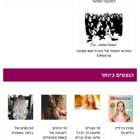
למעצבי השיער
האירוע השנתי של חברת שוורצקופף
פרפשיונל
הנצפים ביותר
מגזין הדליין
10 צעדים
10 טיפים
50 גוונים של
גיליון 53
שיעזרו לך לגדל
למניעה של
בלונד באשדוד
שיער ארוך ובריא
קצוות מפוצלים