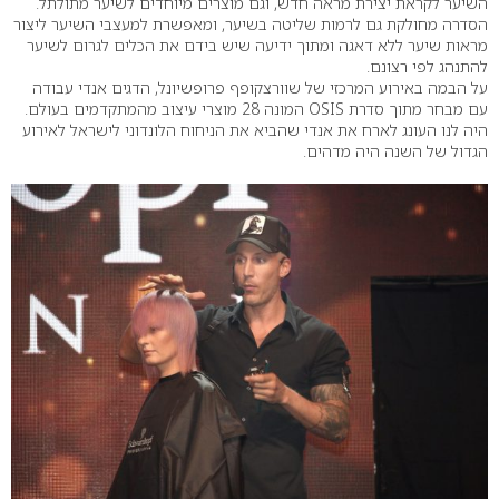
השיער לקראת יצירת מראה חדש, וגם מוצרים מיוחדים לשיער מתולתל.
הסדרה מחולקת גם לרמות שליטה בשיער, ומאפשרת למעצבי השיער ליצור
מראות שיער ללא דאגה ומתוך ידיעה שיש בידם את הכלים לגרום לשיער
להתנהג לפי רצונם.
על הבמה באירוע המרכזי של שוורצקופף פרופשיונל, הדגים אנדי עבודה
עם מבחר מתוך סדרת OSIS המונה 28 מוצרי עיצוב מהמתקדמים בעולם.
היה לנו העונג לארח את אנדי שהביא את הניחוח הלונדוני לישראל לאירוע
הגדול של השנה היה מדהים.