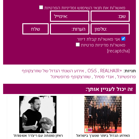
מאשר/ת את תנאי השימוש ומדיניות הפרטיות
אני מאשר/ת קבלת דיוור
מאשר/ת מדיניות פרטיות
[recaptcha]
תגיות:
+OSiS
REALHAIR
,
,
אירוע השנתי הגדול של שוורצקופף
פרופשיונל
,
אנדי סמית'
,
שוורצקופף פרופשיונל
זה יכול לעניין אותך:
האירוע הגדול ביותר שנערך בישראל
ראיון מומחה עם ריצ’רד אשפורת’