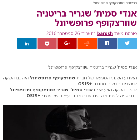
בריטניה שוורצקופף פרופשיונל
אנדי סמית’ שגריר בריטניה
שוורצקופף פרופשיונל
פורסם מאת:
barosh
בתאריך: 26 ספטמבר 2016
0
אנדי סמית’ שגריר בריטניה שוורצקופף פרופשיונל
האירוע השנתי המפואר של חברת
שוורצקופף פרופשיונל
היה גם השקה
למוצרים חדשים מסדרת
+OSIS
.
לרגל ההשקה הגיע אלינו
אנדי סמית’
,
שגריר שוורצקופף פרופשיונל
בבריטניה להציג ולהדגים את יכולות העיצוב של מוצרי
+OSIS
.