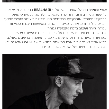
אנדי סמית’
, המנהל האמנותי של סלוני
REALHAIR
בבריטניה מביא איתו
15 שנות ניסיון בתחום ההדרכה הבינלאומי ו-20 שנות ניסיון מקצועי.
בתפקידו כשגריר שוורצקופף בבריטניה הוא מוביל את ציבור מעצבי השיער
הבריטים ליצירת מראות עדכניים וחדשניים באמצעות העברת טכניקות
עבודה, גזירה ועיצוב ברמה מקצועית גבוהה.
אנדי שזכה בפרסים בינלאומיים על עבודותיו בתחום עיצוב השיער,
שמראות השיער שיצר הופיעו על שערי מגזיני האופנה הנחשבים בעולם,
הביא אלינו לא רק את בשורת המוצרים החדשים של
+OSIS
אלא גם ידע
מקצועי וטכני וכמויות של השראה שפיזר סביבו.