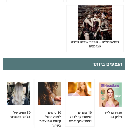
רומיאו ויוליה – הפקת אופנה נדירה
מגרמניה
הנצפים ביותר
מגזין הדליין
10 צעדים
10 טיפים
50 גוונים של
גיליון 53
שיעזרו לך לגדל
למניעה של
בלונד באשדוד
שיער ארוך ובריא
קצוות מפוצלים
בשיער