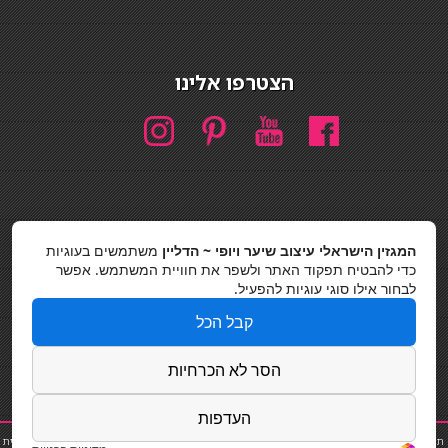
הצטרפו אלינו
המגזין הישראלי עיצוב שיער ויופי ~ הדליין
משתמשים בעוגיות
חיפוש
כדי להבטיח תפקוד האתר ולשפר את חוויית המשתמש. אפשר
חיפוש
לבחור אילו סוגי עוגיות להפעיל.
כסאות בר
קבל הכל
מדיניות פרטיות
הסר לא הכרחיות
העדפות
תוספת שיער
|
נייל סטודיו
|
תוספות שיער
|
שפים פרטיים
|
קוסמטיקאית
|
פאות
|
קורס בניית