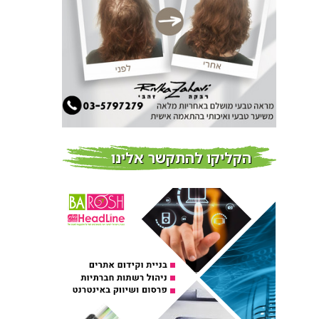
צמידי שיער – המומחים
לצמידי שיער ברמת השרון
חדשות
פרוברי PROBERRY מוצרי
שיער מבוססי גוג’י ברי
חדש על המדף
הקליקו להתקשר אלינו
Fibroseal Professional
כובשת את השטח עם יום
הדרכה מוצלח נוסף
אירועים בארץ