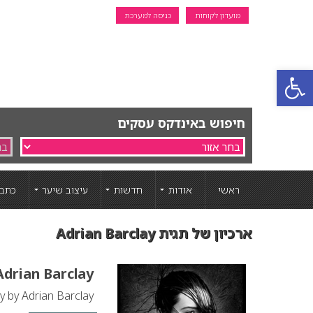
מועדון לקוחות
כניסה למערכת
פתח סרגל נגישות
חיפוש באינדקס עסקים
ראשי
אודות
חדשות
עיצוב שיער
כתבו
ארכיון של תגית Adrian Barclay
drian Barclay
 by Adrian Barclay