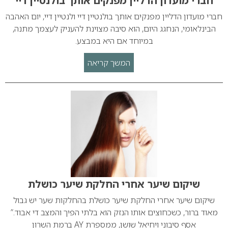
חברי מועדון הדליין מפנקים אותך בולנטיין דיי
חברי מועדון הדליין מפנקים אותך בולנטיין דיי ולנטיין דיי, יום האהבה
הבינלאומי, הנחגג היום, הוא סיבה מצוינת להעניק לעצמך מתנה,
במיוחד אם היא במבצע.
המשך קריאה
שיקום שיער אחרי החלקת שיער כושלת
שיקום שיער אחרי החלקת שיער כושלת בהחלקות שער יש גבול
מאוד ברור, כשכחוצים אותו הנזק הוא בלתי הפיך והמצב די אבוד.”
אסף סיבוני ויחיאל שושן, ממספרת AY ברמת השרון