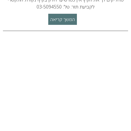
לקביעת תור: טל’: 03-5094550
המשך קריאה