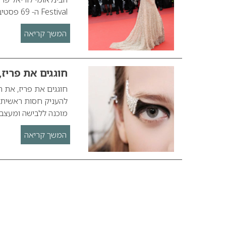
Festival ה- 69 פסטיבל הסרטים הבינלאומי בחסות המותג הבינלאומי L’OREAL PARIS
המשך קריאה
חוגגים את פריז
חוגגים את פריז, את ה
להעניק חסות ראשית 
מוכנה ללבישה ומעצבי אופנה – deration Francaise de la
המשך קריאה