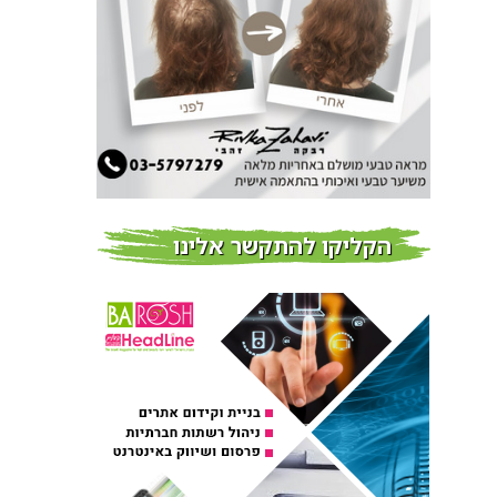
צמידי שיער – המומחים
לצמידי שיער ברמת השרון
חדשות
פרוברי PROBERRY מוצרי
שיער מבוססי גוג’י ברי
חדש על המדף
הקליקו להתקשר אלינו
Fibroseal Professional
כובשת את השטח עם יום
הדרכה מוצלח נוסף
אירועים בארץ