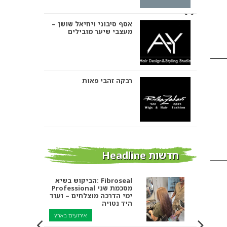
אסף סיבוני ויחיאל שושן –
מעצבי שיער מובילים
רבקה זהבי פאות
אבי ביטון – עיצוב שיער
חדשות Headline
הביקוש בשיא: Fibroseal
Professional מסכמת שני
אורטל אדרי עיצוב שיער
ימי הדרכה מוצלחים – ועוד
היד נטויה
אירועים בארץ