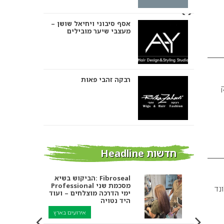
רבקה זהבי פאות
ק
אבי ביטון – עיצוב שיער
הביקוש בשיא: Fibroseal
Professional מסכמת שני
אורטל אדרי עיצוב שיער
חדשות Headline
ימי הדרכה מוצלחים – ועוד
היד נטויה
אירועים בארץ
נד
מחלוץ למוביל שוק: סיפורו
של גדעון כהן ואימפריית
מספרות בירושלים ומעלה
הטיפוח שבנה
אדומים