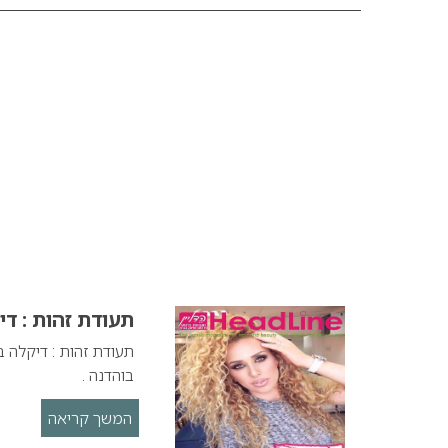
תעודת זהות : ד
תעודת זהות : דיקלה 
בוהדנה .‏
המשך קריאה