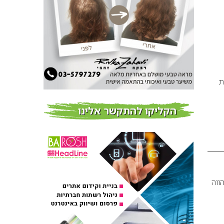
חדשות
פרוברי PROBERRY מוצרי
שיער מבוססי גוג’י ברי
חדש על המדף
ת
Fibroseal Professional
כובשת את השטח עם יום
הדרכה מוצלח נוסף
הקליקו להתקשר אלינו
אירועים בארץ
ווה