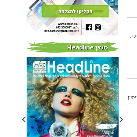
 השיער,
מגזין Headline
וב שיער בקרית גת, בעלת 12 שנות ניסיון