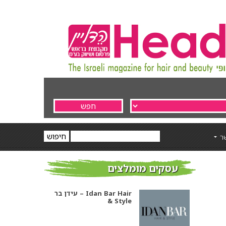
ר
עידן בר – Idan Bar Hair
& Style
עסקים מומלצים
אסף סיבוני ויחיאל שושן –
מעצבי שיער מובילים