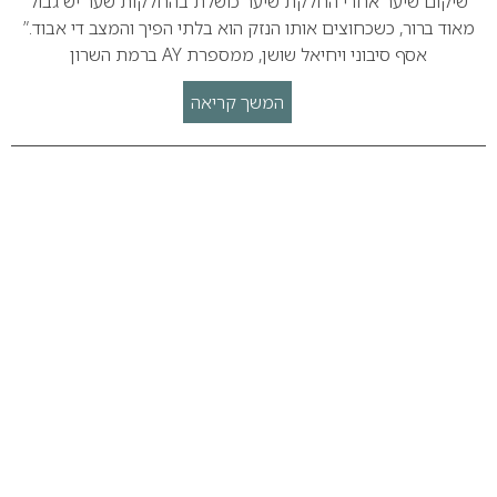
שיקום שיער אחרי החלקת שיער כושלת בהחלקות שער יש גבול
מאוד ברור, כשכחוצים אותו הנזק הוא בלתי הפיך והמצב די אבוד.”
אסף סיבוני ויחיאל שושן, ממספרת AY ברמת השרון
המשך קריאה