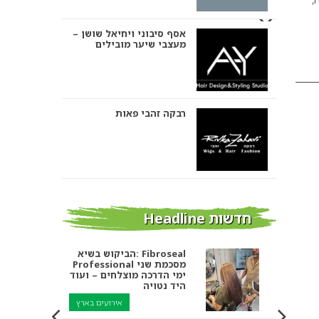
אסף סיבוני ויחיאל שושן –
מעצבי שיער מובילים
רבקה זהבי פאות
אבי ביטון – עיצוב שיער
חדשות Headline
הביקוש בשיא: Fibroseal
Professional מסכמת שני
אורטל אדרי עיצוב שיער
ימי הדרכה מוצלחים – ועוד
היד נטויה
אירועים בארץ