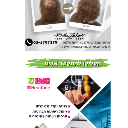
צמידי שיער – המומחים
לצמידי שיער ברמת השרון
חדשות
פרוברי PROBERRY מוצרי
שיער מבוססי גוג’י ברי
חדש על המדף
הקליקו להתקשר אלינו
Fibroseal Professional
כובשת את השטח עם יום
הדרכה מוצלח נוסף
אירועים בארץ