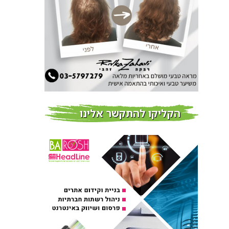
צמידי שיער – המומחים
לצמידי שיער ברמת השרון
חדשות
פרוברי PROBERRY מוצרי
שיער מבוססי גוג’י ברי
חדש על המדף
הקליקו להתקשר אלינו
Fibroseal Professional
כובשת את השטח עם יום
הדרכה מוצלח נוסף
אירועים בארץ