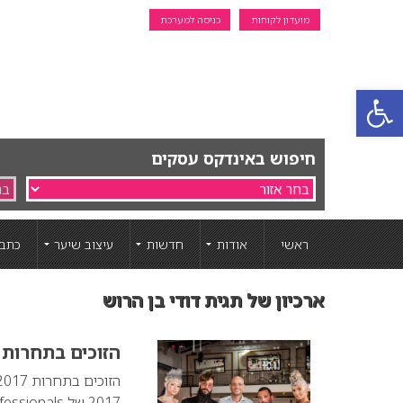
מועדון לקוחות
כניסה למערכת
פתח סרגל נגישות
חיפוש באינדקס עסקים
ראשי
אודות
חדשות
עיצוב שיער
כתבו
ארכיון של תגית דודי בן הרוש
הזוכים בתחרות TrendVision 2017
2017 של Wella Professionals