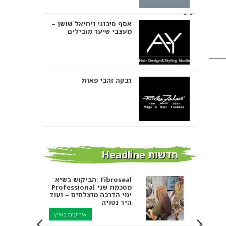
אסף סיבוני ויחיאל שושן –
מעצבי שיער מובילים
רבקה זהבי פאות
אבי ביטון – עיצוב שיער
חדשות Headline
הביקוש בשיא: Fibroseal
Professional מסכמת שני
אורטל אדרי עיצוב שיער
ימי הדרכה מוצלחים – ועוד
היד נטויה
אירועים בארץ