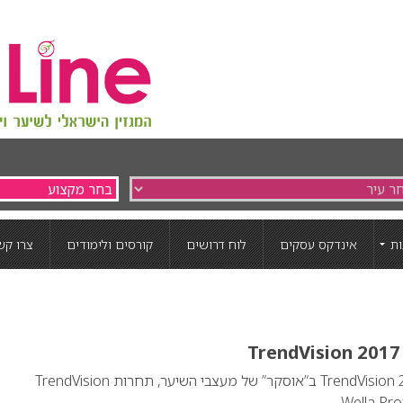
ת
אינדקס עסקים
לוח דרושים
קורסים ולימודים
צרו קש
הזוכים בתחרות TrendVision 2017 ב”אוסקר” של מעצבי השיער, תחרות TrendVision