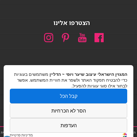
הצטרפו אלינו
המגזין הישראלי עיצוב שיער ויופי ~ הדליין
משתמשים בעוגיות
חיפוש
כדי להבטיח תפקוד האתר ולשפר את חוויית המשתמש. אפשר
חיפוש
לבחור אילו סוגי עוגיות להפעיל.
כסאות בר
קבל הכל
מדיניות פרטיות
הסר לא הכרחיות
העדפות
תוספת שיער
|
נייל סטודיו
|
תוספות שיער
|
שפים פרטיים
|
קוסמטיקאית
|
פאות
|
קורס בניית
מדיניות פרטיות