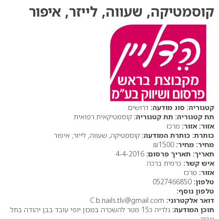
קוסמטיקה, שעווה, לייזר, איפור
סוג מודעה:
דרושים
תת קטגוריה:
קוסמטיקאית רפואית
אזור:
מרכז
כותרת המודעה:
קוסמטיקה, שעווה, לייזר, איפור
מחיר:
₪1500
תאריך פרסום:
4-4-2016
איש קשר:
כרמית ברכה
אזור:
מרכז
טלפון:
0527466850
טלפון נוסף:
דואר אלקטרוני:
C.b.nails.tlv@gmail.com
תוכן המודעה:
גלריה כ15 מטר להשכרה במכון יופי עובד בבן יהודה בתל
אביב