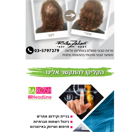
חדשות
צמידי שיער – המומחים
לצמידי שיער ברמת השרון
חדשות
פרוברי PROBERRY מוצרי
שיער מבוססי גוג’י ברי
חדש על המדף
הקליקו להתקשר אלינו
Fibroseal Professional
כובשת את השטח עם יום
הדרכה מוצלח נוסף
אירועים בארץ