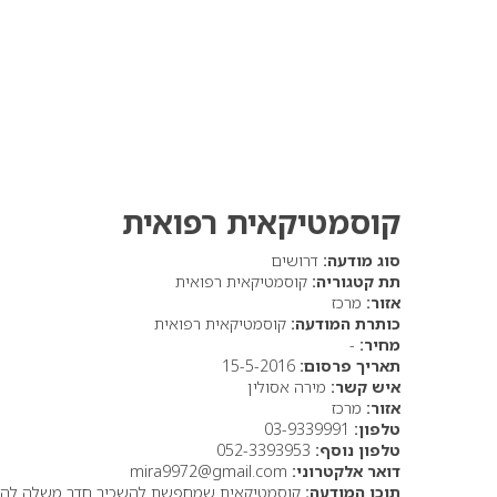
קוסמטיקאית רפואית
סוג מודעה:
דרושים
תת קטגוריה:
קוסמטיקאית רפואית
אזור:
מרכז
כותרת המודעה:
קוסמטיקאית רפואית
מחיר:
-
תאריך פרסום:
15-5-2016
איש קשר:
מירה אסולין
אזור:
מרכז
טלפון:
03-9339991
טלפון נוסף:
052-3393953
דואר אלקטרוני:
mira9972@gmail.com
תוכן המודעה:
קוסמטיקאית שמחפשת להשכיר חדר משלה להיות ע