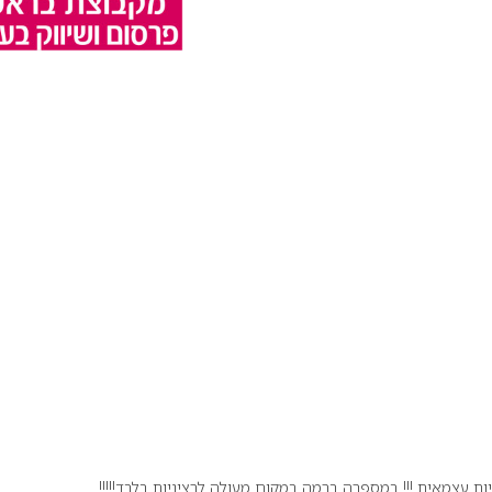
צמאית !!! במספרה ברמה במקום מעולה לרציניות בלבד!!!!!