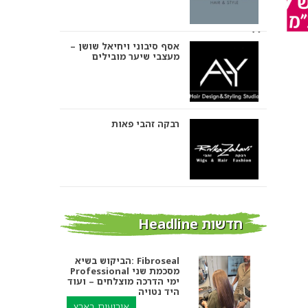
אסף סיבוני ויחיאל שושן –
מעצבי שיער מובילים
רבקה זהבי פאות
אבי ביטון – עיצוב שיער
חדשות Headline
הביקוש בשיא: Fibroseal
Professional מסכמת שני
אורטל אדרי עיצוב שיער
ימי הדרכה מוצלחים – ועוד
היד נטויה
אירועים בארץ