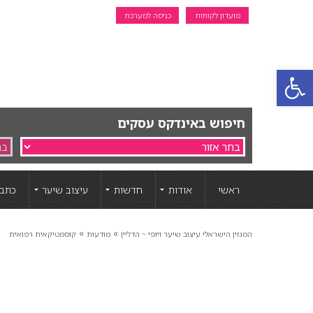
מועדון לקוחות
כניסה למערכת
פתח סרגל נגישות
חיפוש באינדקס עסקים
ראשי
אודות
חדשות
עיצוב שיער
כתבו
»
»
המגזין הישראלי עיצוב שיער ויופי ~ הדליין
מודעות
קוסמטיקאית רפואית