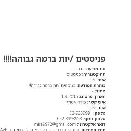
פניסטים /יות ברמה גבוהה!!!!
סוג מודעה:
דרושים
תת קטגוריה:
פניסטים
אזור:
מרכז
כותרת המודעה:
פניסטים /יות ברמה גבוהה!!!!
מחיר:
-
תאריך פרסום:
4-9-2016
איש קשר:
מירה אסולין
אזור:
מרכז
טלפון:
03-9339991
טלפון נוסף:
052-3393953
דואר אלקטרוני:
mira9972@gmail.com
תוכן המודעה:
פניסטים ברמה שיודעים את כל הסוגים גם WAVE וגם תסרוקות צמות וכו