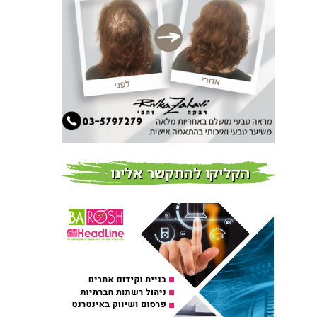
חדשות
צמידי שיער – המומחים
לצמידי שיער ברמת השרון
חדשות
פרוברי PROBERRY מוצרי
שיער מבוססי גוג’י ברי
חדש על המדף
הקליקו להתקשר אלינו
Fibroseal Professional
כובשת את השטח עם יום
הדרכה מוצלח נוסף
אירועים בארץ