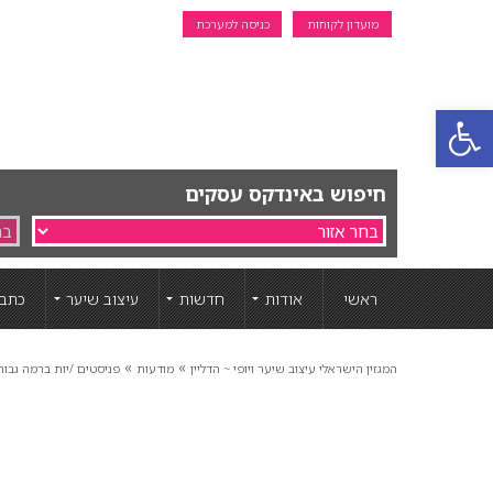
מועדון לקוחות
כניסה למערכת
פתח סרגל נגישות
חיפוש באינדקס עסקים
ראשי
אודות
חדשות
עיצוב שיער
כתבו
»
»
המגזין הישראלי עיצוב שיער ויופי ~ הדליין
מודעות
פניסטים /יות ברמה גבוהה