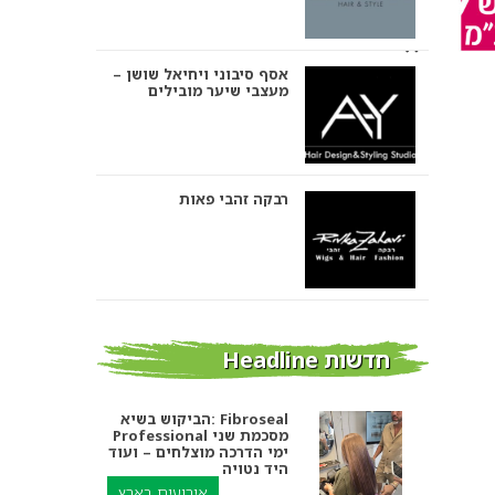
אסף סיבוני ויחיאל שושן –
מעצבי שיער מובילים
רבקה זהבי פאות
אבי ביטון – עיצוב שיער
חדשות Headline
הביקוש בשיא: Fibroseal
Professional מסכמת שני
אורטל אדרי עיצוב שיער
ימי הדרכה מוצלחים – ועוד
היד נטויה
אירועים בארץ