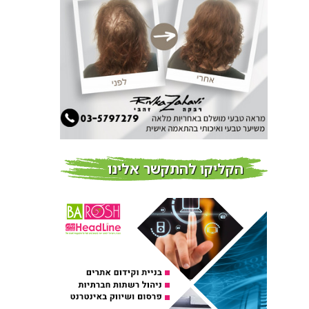
חדשות
צמידי שיער – המומחים
לצמידי שיער ברמת השרון
חדשות
פרוברי PROBERRY מוצרי
שיער מבוססי גוג’י ברי
חדש על המדף
הקליקו להתקשר אלינו
Fibroseal Professional
כובשת את השטח עם יום
הדרכה מוצלח נוסף
אירועים בארץ