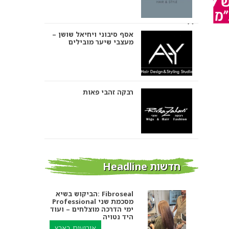
אסף סיבוני ויחיאל שושן –
מעצבי שיער מובילים
רבקה זהבי פאות
אבי ביטון – עיצוב שיער
חדשות Headline
הביקוש בשיא: Fibroseal
Professional מסכמת שני
אורטל אדרי עיצוב שיער
ימי הדרכה מוצלחים – ועוד
היד נטויה
אירועים בארץ