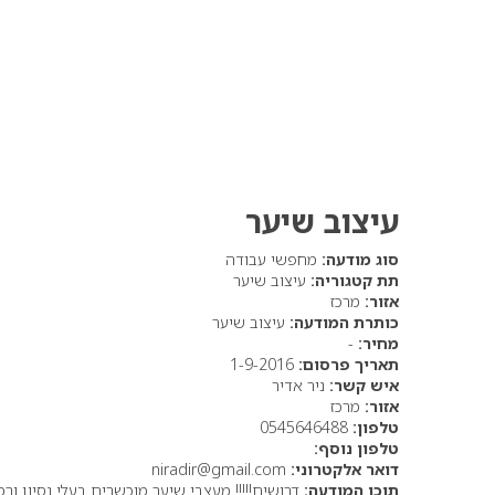
עיצוב שיער
סוג מודעה:
מחפשי עבודה
תת קטגוריה:
עיצוב שיער
אזור:
מרכז
כותרת המודעה:
עיצוב שיער
מחיר:
-
תאריך פרסום:
1-9-2016
איש קשר:
ניר אדיר
אזור:
מרכז
טלפון:
0545646488
טלפון נוסף:
דואר אלקטרוני:
niradir@gmail.com
תוכן המודעה:
דרושים!!!!! מעצבי שיער מוכשרים בעלי נסיון ורמת ש