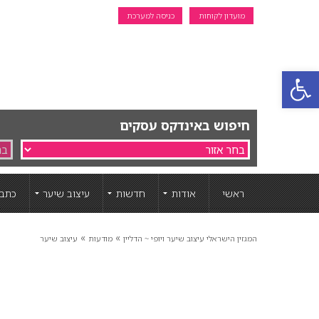
מועדון לקוחות
כניסה למערכת
פתח סרגל נגישות
חיפוש באינדקס עסקים
ראשי
אודות
חדשות
עיצוב שיער
כתבו
»
»
המגזין הישראלי עיצוב שיער ויופי ~ הדליין
מודעות
עיצוב שיער