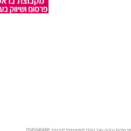
ירות גבוהה שכר הולם למתאימים! לפרטים: 0545646488