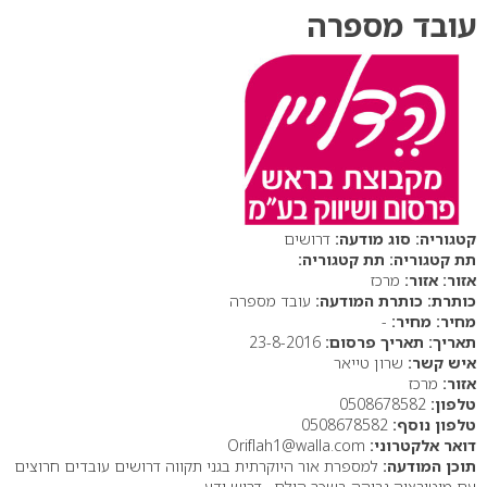
עובד מספרה
סוג מודעה:
דרושים
תת קטגוריה:
אזור:
מרכז
כותרת המודעה:
עובד מספרה
מחיר:
-
תאריך פרסום:
23-8-2016
איש קשר:
שרון טייאר
אזור:
מרכז
טלפון:
0508678582
טלפון נוסף:
0508678582
דואר אלקטרוני:
Oriflah1@walla.com
תוכן המודעה:
למספרת אור היוקרתית בגני תקווה דרושים עובדים חרוצים
עם מוטיבציה גבוהה בשכר הולם . דרוש ידע