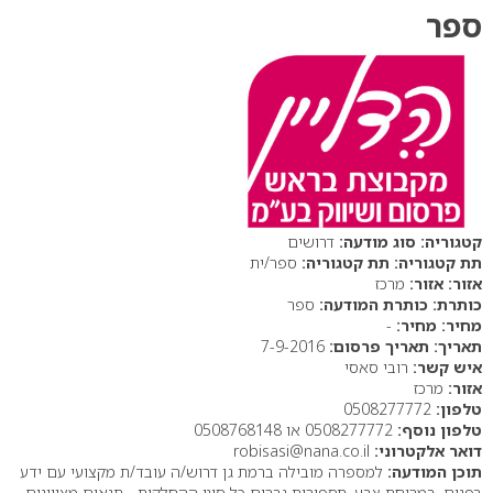
ספר
סוג מודעה:
דרושים
תת קטגוריה:
ספר/ית
אזור:
מרכז
כותרת המודעה:
ספר
מחיר:
-
תאריך פרסום:
7-9-2016
איש קשר:
רובי סאסי
אזור:
מרכז
טלפון:
0508277772
טלפון נוסף:
0508277772 או 0508768148
דואר אלקטרוני:
robisasi@nana.co.il
תוכן המודעה:
למספרה מובילה ברמת גן דרוש/ה עובד/ת מקצועי עם ידע
בפנים, במריחת צבע, תספורות גברים כל סוגי ההחלקות... תנאים מצויינים