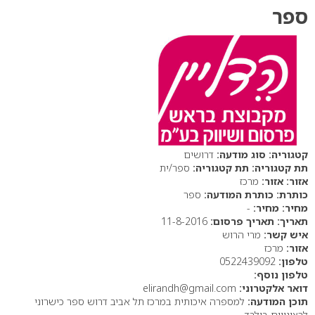
ספר
סוג מודעה:
דרושים
תת קטגוריה:
ספר/ית
אזור:
מרכז
כותרת המודעה:
ספר
מחיר:
-
תאריך פרסום:
11-8-2016
איש קשר:
מרי הרוש
אזור:
מרכז
טלפון:
0522439092
טלפון נוסף:
דואר אלקטרוני:
elirandh@gmail.com
תוכן המודעה:
למספרה איכותית במרכז תל אביב דרוש ספר כישרוני
לרצינייים בילבד