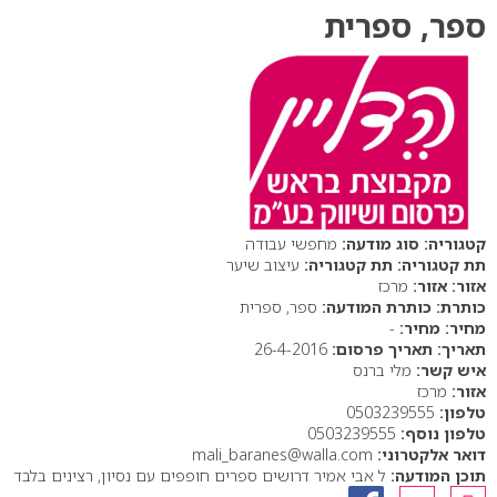
ספר, ספרית
סוג מודעה:
מחפשי עבודה
תת קטגוריה:
עיצוב שיער
אזור:
מרכז
כותרת המודעה:
ספר, ספרית
מחיר:
-
תאריך פרסום:
26-4-2016
איש קשר:
מלי ברנס
אזור:
מרכז
טלפון:
0503239555
טלפון נוסף:
0503239555
דואר אלקטרוני:
mali_baranes@walla.com
תוכן המודעה:
ל אבי אמיר דרושים ספרים חופפים עם נסיון, רצינים בלבד