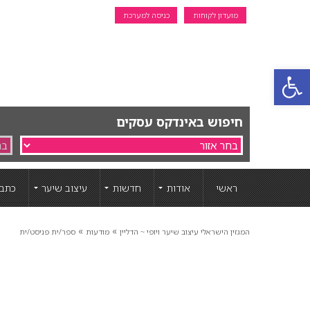
מועדון לקוחות
כניסה למערכת
פתח סרגל נגישות
חיפוש באינדקס עסקים
ראשי
אודות
חדשות
עיצוב שיער
כתבו
»
»
המגזין הישראלי עיצוב שיער ויופי ~ הדליין
מודעות
ספר/ית פניסט/ית