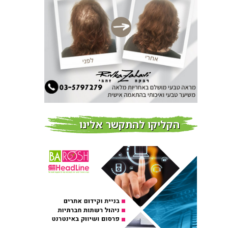
חדשות
צמידי שיער – המומחים
לצמידי שיער ברמת השרון
חדשות
פרוברי PROBERRY מוצרי
שיער מבוססי גוג’י ברי
חדש על המדף
הקליקו להתקשר אלינו
Fibroseal Professional
כובשת את השטח עם יום
הדרכה מוצלח נוסף
אירועים בארץ