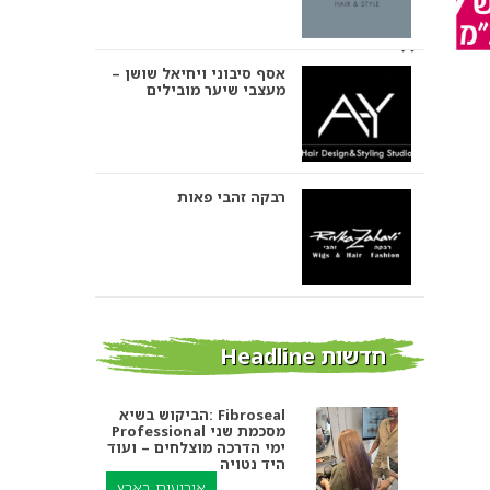
אסף סיבוני ויחיאל שושן –
מעצבי שיער מובילים
רבקה זהבי פאות
אבי ביטון – עיצוב שיער
חדשות Headline
הביקוש בשיא: Fibroseal
Professional מסכמת שני
אורטל אדרי עיצוב שיער
ימי הדרכה מוצלחים – ועוד
היד נטויה
אירועים בארץ