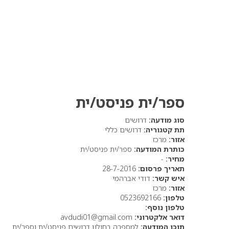
ספר/ית פניסט/ית
סוג מודעה:
דרושים
תת קטגוריה:
דרושים כללי
אזור:
מרכז
כותרת המודעה:
ספר/ית פניסט/ית
מחיר:
-
תאריך פרסום:
28-7-2016
איש קשר:
דודי אברהמי
אזור:
מרכז
טלפון:
0523692166
טלפון נוסף:
דואר אלקטרוני:
avdudi01@gmail.com
תוכן המודעה:
למספרה בחולון דרושים פניסט/ית וספר/ית.