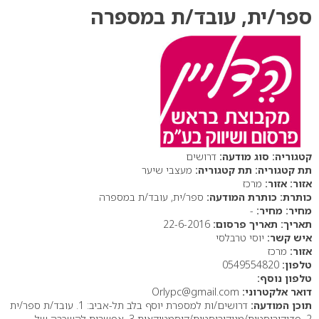
ספר/ית, עובד/ת במספרה
סוג מודעה:
דרושים
תת קטגוריה:
מעצבי שיער
אזור:
מרכז
כותרת המודעה:
ספר/ית, עובד/ת במספרה
מחיר:
-
תאריך פרסום:
22-6-2016
איש קשר:
יוסי טרבלסי
אזור:
מרכז
טלפון:
0549554820
טלפון נוסף:
דואר אלקטרוני:
Orlypc@gmail.com
תוכן המודעה:
דרושים/ות למספרת יוסף בלב תל-אביב: 1. עובד/ת ספר/ית
2. פדיקוריסטית/מניקוריסטית/קוסמטיקאית 3. אפשרות להשכרה של