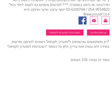
חדר/פינה או כיסא במספרה *** לפרטים נוספים נא לפנות ליוסי בטל':
054-9554820 / 03-6200764 יוסף עיצוב שיער-שינקין ת״א
Www.yossef.co.il
פרסום מודעה
הצטרפות למועדות לקוחות
*רק משתמשים שרשומים ל"מועדון לקוחות" רשאים לפרסם מודעות,
במידה ולא עשית זאת עדיין, לחץ על כפתור "הצטרפות למועדון לקוחות".
עמוד זה נצפה: 336 פעמים