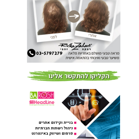
חדשות
צמידי שיער – המומחים
לצמידי שיער ברמת השרון
חדשות
פרוברי PROBERRY מוצרי
שיער מבוססי גוג’י ברי
חדש על המדף
הקליקו להתקשר אלינו
Fibroseal Professional
כובשת את השטח עם יום
הדרכה מוצלח נוסף
אירועים בארץ