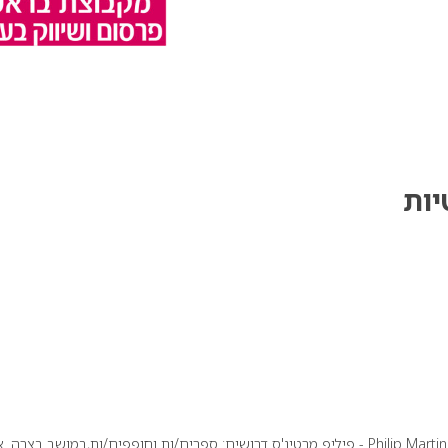
יות
למספרות הקונספט והספא לשיער של Philip Martin's Israel - פיליפ מרטינ'ס דרושים: ספרים/ות וחופפים/ות,במושב בצרה.