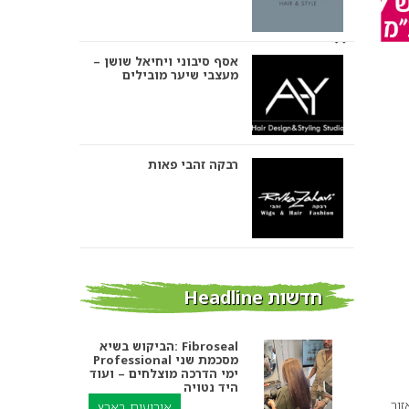
אסף סיבוני ויחיאל שושן –
מעצבי שיער מובילים
רבקה זהבי פאות
אבי ביטון – עיצוב שיער
חדשות Headline
הביקוש בשיא: Fibroseal
Professional מסכמת שני
אורטל אדרי עיצוב שיער
ימי הדרכה מוצלחים – ועוד
היד נטויה
 אזור
אירועים בארץ