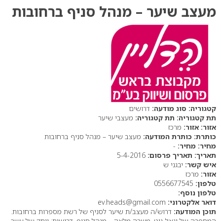
מעצב שיער – מנהל סניף ברחובות
סוג מודעה:
דרושים
תת קטגוריה:
מעצבי שיער
אזור:
מרכז
כותרת המודעה:
מעצב שיער – מנהל סניף ברחובות
מחיר:
-
תאריך פרסום:
5-4-2016
איש קשר:
יבגני ש
אזור:
מרכז
טלפון:
0556677545
טלפון נוסף:
דואר אלקטרוני:
ev.heads@gmail.com
תוכן המודעה:
דרוש/ה מעצב/ת שיער לסניף של רשת מספרות ברחובות.
המספרה של יגאל-גוט. משרה מלאה – מנהל סניף. דרישות: וותק של עשר