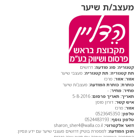
מעצב/ת שיער
סוג מודעה:
דרושים
תת קטגוריה:
מעצבי שיער
אזור:
מרכז
כותרת המודעה:
מעצב/ת שיער
מחיר:
-
תאריך פרסום:
5-8-2016
איש קשר:
דורון מוסן
אזור:
מרכז
טלפון:
0523645350
טלפון נוסף:
0524483193
דואר אלקטרוני:
sharon_sher4@walla.co.il
תוכן המודעה:
למספרת בוטיק דרושים מעצבי שיער עם ידע ונסיון.
המספרה באווירה צעירה עם תנאי שכר טובים