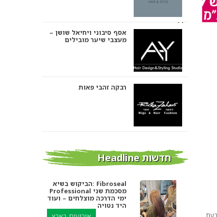
אסף סיבוני ויחיאל שושן –
מעצבי שיער מובילים
רבקה זהבי פאות
אבי ביטון – עיצוב שיער
חדשות Headline
הביקוש בשיא: Fibroseal
Professional מסכמת שני
אורטל אדרי עיצוב שיער
ימי הדרכה מוצלחים – ועוד
היד נטויה
בעת
אירועים בארץ