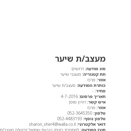
מעצב/ת שיער
סוג מודעה:
דרושים
תת קטגוריה:
מעצבי שיער
אזור:
מרכז
כותרת המודעה:
מעצב/ת שיער
מחיר:
-
תאריך פרסום:
4-7-2016
איש קשר:
דורון מוסן
אזור:
מרכז
טלפון:
052-3645350
טלפון נוסף:
052-4483193
דואר אלקטרוני:
sharon_sher4@walla.co.il
תוכן המודעה:
למספרת בוטיק בגבעת שמואל דרוש/ה מעצב/ת שי