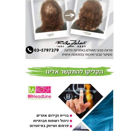
חדשות
צמידי שיער – המומחים
לצמידי שיער ברמת השרון
חדשות
פרוברי PROBERRY מוצרי
שיער מבוססי גוג’י ברי
חדש על המדף
הקליקו להתקשר אלינו
Fibroseal Professional
כובשת את השטח עם יום
הדרכה מוצלח נוסף
אירועים בארץ