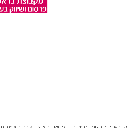
ער עם ידע, ותק ורצון להתקדם!!! והכי חשוב יחסי אנוש טובים. המספרה בג