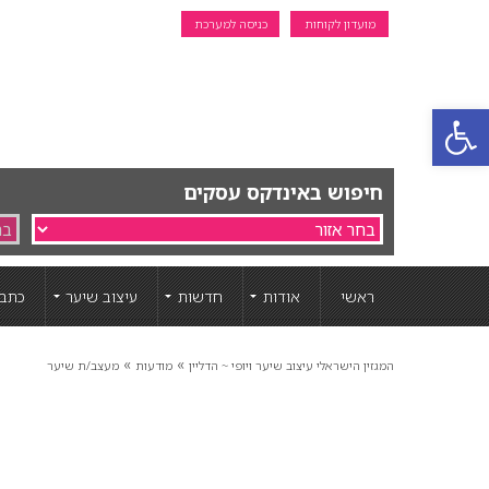
מועדון לקוחות
כניסה למערכת
פתח סרגל נגישות
חיפוש באינדקס עסקים
ראשי
אודות
חדשות
עיצוב שיער
כתבו
»
»
המגזין הישראלי עיצוב שיער ויופי ~ הדליין
מודעות
מעצב/ת שיער