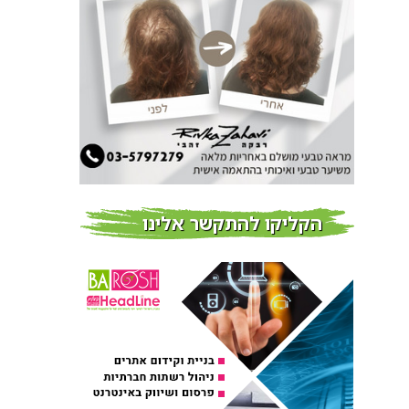
חדשות
צמידי שיער – המומחים
לצמידי שיער ברמת השרון
חדשות
פרוברי PROBERRY מוצרי
שיער מבוססי גוג’י ברי
חדש על המדף
הקליקו להתקשר אלינו
Fibroseal Professional
כובשת את השטח עם יום
הדרכה מוצלח נוסף
אירועים בארץ