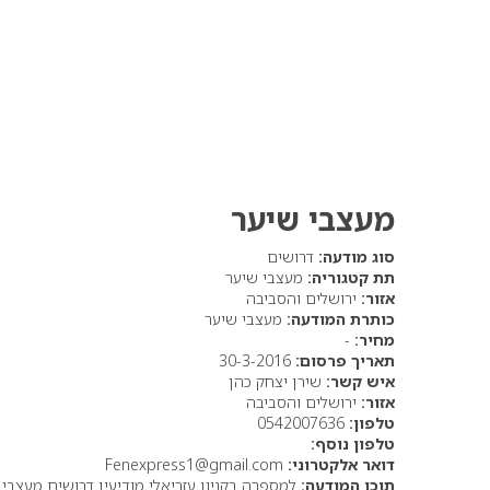
מעצבי שיער
סוג מודעה:
דרושים
תת קטגוריה:
מעצבי שיער
אזור:
ירושלים והסביבה
כותרת המודעה:
מעצבי שיער
מחיר:
-
תאריך פרסום:
30-3-2016
איש קשר:
שירן יצחק כהן
אזור:
ירושלים והסביבה
טלפון:
0542007636
טלפון נוסף:
דואר אלקטרוני:
Fenexpress1@gmail.com
תוכן המודעה:
למספרה בקניון עזריאלי מודיעין דרושים מעצבי שי