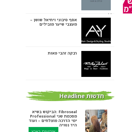
אסף סיבוני ויחיאל שושן –
מעצבי שיער מובילים
רבקה זהבי פאות
אבי ביטון – עיצוב שיער
חדשות Headline
הביקוש בשיא: Fibroseal
Professional מסכמת שני
אורטל אדרי עיצוב שיער
ימי הדרכה מוצלחים – ועוד
היד נטויה
אירועים בארץ