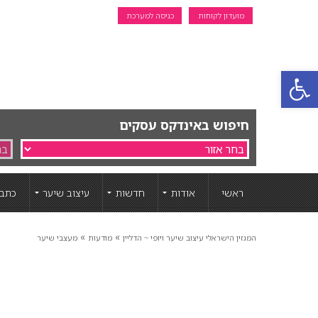
מועדון לקוחות
כניסה למערכת
פתח סרגל נגישות
חיפוש באינדקס עסקים
ראשי
אודות
חדשות
עיצוב שיער
כתבו
»
»
המגזין הישראלי עיצוב שיער ויופי ~ הדליין
מודעות
מעצבי שיער