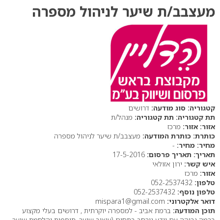
מעצבב/ת שיער לניהול מספרה
סוג מודעה:
דרושים
תת קטגוריה:
מנהל/ת
אזור:
מרכז
כותרת המודעה:
מעצבב/ת שיער לניהול מספרה
מחיר:
-
תאריך פרסום:
17-5-2016
איש קשר:
ירון אזולאי
אזור:
מרכז
טלפון:
052-2537432
טלפון נוסף:
052-2537432
דואר אלקטרוני:
mispara1@gmail.com
תוכן המודעה:
ברמת אביב - למספרה יוקרתית , דרושים בעלי מקצוע
ברמה גבוהה עם יידע נירחב בתחום (עיצוב שיער ,תוספות והלחמת שיער