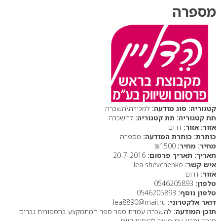
מספרה
סוג מודעה:
למכירה\השכרה
תת קטגוריה:
להשכרה
אזור:
דרום
כותרת המודעה:
מספרה
מחיר:
₪1500
תאריך פרסום:
20-7-2016
איש קשר:
lea shevchenko
אזור:
דרום
טלפון:
0546205893
טלפון נוסף:
0546205893
דואר אלקטרוני:
lea8890@mail.ru
תוכן המודעה:
להשכרה עמדת ספר ספר המתמקצע בתספורות גברים
חובה יתרון עם מאגר לקוחות קיים