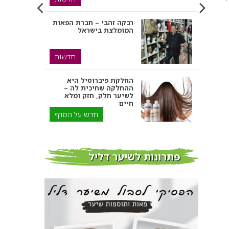
רבקה זהבי – חברת הפאות
המומלצת בישראל
טיפולי קוסמטיקה ויופי
חדשות
החלקת פיברוסיל היא
ההחלקה שחיכית לה –
החלקות שיער בצפון
לשיער חלק, חזק ומלא
חיים
חדש על המדף
יצירתיות מתפרצת
מאוסטרליה
עידן בר – Idan Bar Hair
פתרונות לשיער דליל
& Style
חדשות
צמידי שיער – המומחים
לצמידי שיער ברמת השרון