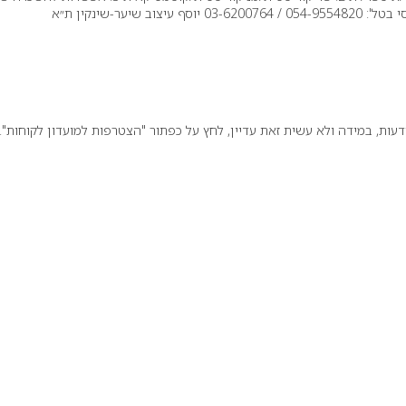
חדר/פינה או כיסא במספרה *** לפרטים נוספים נא לפנות ליוסי בטל': 054-9554820 / 03-6200764 יוסף עיצוב שיער-שינקין ת״א
ת, במידה ולא עשית זאת עדיין, לחץ על כפתור "הצטרפות למועדון לקוחות".