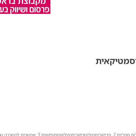
וסמטיקאית
דרושים/ות למספרת יוסף בלב תל-אביב: 1. עובד/ת ספר/ית 2. פדיקוריסטית/מניקוריסטית/קוסמטיקאית 3. אפשרות להש