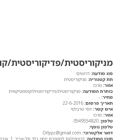
מניקוריסטית/פדיקוריסטית/ק
סוג מודעה:
דרושים
תת קטגוריה:
מניקוריסטית
אזור:
מרכז
כותרת המודעה:
מניקוריסטית/פדיקוריסטית/קוסמטיקאית
מחיר:
-
תאריך פרסום:
22-6-2016
איש קשר:
יוסי טרבלסי
אזור:
מרכז
טלפון:
0549554820
טלפון נוסף:
דואר אלקטרוני:
Orlypc@gmail.com
תוכן המודעה: