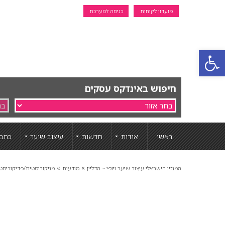
מועדון לקוחות
כניסה למערכת
פתח סרגל נגישות
חיפוש באינדקס עסקים
ראשי
אודות
חדשות
עיצוב שיער
כתבו
»
»
המגזין הישראלי עיצוב שיער ויופי ~ הדליין
מודעות
מניקוריסטית/פדיקוריסט