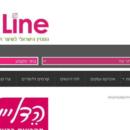
ת
אינדקס עסקים
לוח דרושים
קורסים ולימודים
צרו קש
ית/קוסמטיקאית