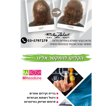
חדשות
פרוברי PROBERRY מוצרי
שיער מבוססי גוג’י ברי
חדש על המדף
Fibroseal Professional
כובשת את השטח עם יום
הדרכה מוצלח נוסף
אירועים בארץ
הקליקו להתקשר אלינו
הביקוש בשיא: Fibroseal
Professional מסכמת שני
ימי הדרכה מוצלחים – ועוד
היד נטויה
אירועים בארץ