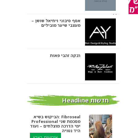
אסף סיבוני ויחיאל שושן –
מעצבי שיער מובילים
רבקה זהבי פאות
אבי ביטון – עיצוב שיער
חדשות Headline
הביקוש בשיא: Fibroseal
Professional מסכמת שני
אורטל אדרי עיצוב שיער
ימי הדרכה מוצלחים – ועוד
היד נטויה
אירועים בארץ