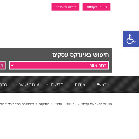
מועדון לקוחות
כניסה למערכת
פתח סרגל נגישות
חיפוש באינדקס עסקים
ראשי
אודות
חדשות
עיצוב שיער
כתבו
»
»
המגזין הישראלי עיצוב שיער ויופי ~ הדליין
מודעות
למספרה בתל אביב דרוש