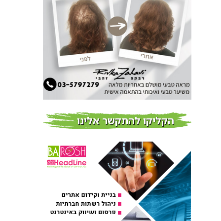
חדשות
צמידי שיער – המומחים
לצמידי שיער ברמת השרון
חדשות
פרוברי PROBERRY מוצרי
שיער מבוססי גוג’י ברי
חדש על המדף
הקליקו להתקשר אלינו
Fibroseal Professional
כובשת את השטח עם יום
הדרכה מוצלח נוסף
אירועים בארץ