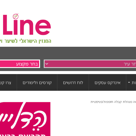
ת
אינדקס עסקים
לוח דרושים
קורסים ולימודים
צרו קש
ה מנהלת קבלה חופפת/פניסטית