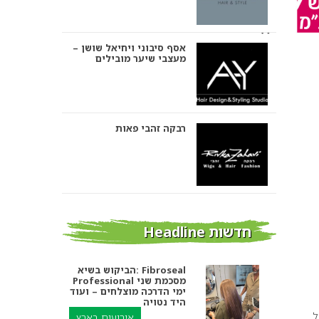
אסף סיבוני ויחיאל שושן –
מעצבי שיער מובילים
רבקה זהבי פאות
אבי ביטון – עיצוב שיער
חדשות Headline
הביקוש בשיא: Fibroseal
Professional מסכמת שני
אורטל אדרי עיצוב שיער
ימי הדרכה מוצלחים – ועוד
היד נטויה
ל
אירועים בארץ