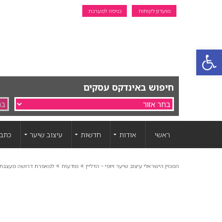
מועדון לקוחות
כניסה למערכת
פתח סרגל נגישות
חיפוש באינדקס עסקים
ראשי
אודות
חדשות
עיצוב שיער
כתבו
»
»
המגזין הישראלי עיצוב שיער ויופי ~ הדליין
מודעות
למאפרת דרושה מעצבת 