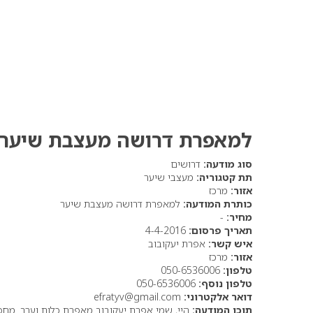
למאפרת דרושה מעצבת שיער
סוג מודעה:
דרושים
תת קטגוריה:
מעצבי שיער
אזור:
מרכז
כותרת המודעה:
למאפרת דרושה מעצבת שיער
מחיר:
-
תאריך פרסום:
4-4-2016
איש קשר:
אפרת יעקובוב
אזור:
מרכז
טלפון:
050-6536006
טלפון נוסף:
050-6536006
דואר אלקטרוני:
efratyv@gmail.com
תוכן המודעה:
היי, שמי אפרת יעקובוב מאפרת כלות וערב. מחפש