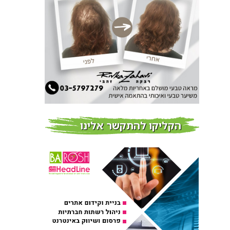
חדשות
צמידי שיער – המומחים
לצמידי שיער ברמת השרון
חדשות
פרוברי PROBERRY מוצרי
שיער מבוססי גוג’י ברי
חדש על המדף
הקליקו להתקשר אלינו
Fibroseal Professional
כובשת את השטח עם יום
הדרכה מוצלח נוסף
אירועים בארץ