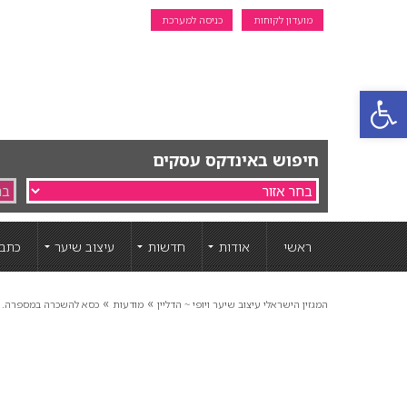
מועדון לקוחות
כניסה למערכת
פתח סרגל נגישות
חיפוש באינדקס עסקים
ראשי
אודות
חדשות
עיצוב שיער
כתבו
»
»
המגזין הישראלי עיצוב שיער ויופי ~ הדליין
מודעות
כסא להשכרה במספרה.