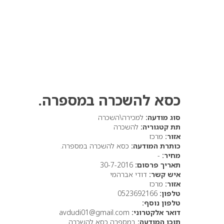
כסא להשכרה במספרה.
סוג מודעה:
למכירה\השכרה
תת קטגוריה:
להשכרה
אזור:
מרכז
כותרת המודעה:
כסא להשכרה במספרה.
מחיר:
-
תאריך פרסום:
30-7-2016
איש קשר:
דודי אברהמי
אזור:
מרכז
טלפון:
0523692166
טלפון נוסף:
דואר אלקטרוני:
avdudi01@gmail.com
תוכן המודעה:
במספרה כסא להשכרה.