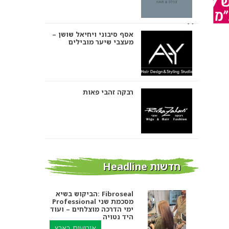
אסף סיבוני ויחיאל שושן –
מעצבי שיער מובילים
רבקה זהבי פאות
אבי ביטון – עיצוב שיער
חדשות Headline
הביקוש בשיא: Fibroseal
Professional מסכמת שני
אורטל אדרי עיצוב שיער
ימי הדרכה מוצלחים – ועוד
היד נטויה
אירועים בארץ