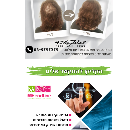
חדשות
צמידי שיער – המומחים
לצמידי שיער ברמת השרון
חדשות
פרוברי PROBERRY מוצרי
שיער מבוססי גוג’י ברי
חדש על המדף
הקליקו להתקשר אלינו
Fibroseal Professional
כובשת את השטח עם יום
הדרכה מוצלח נוסף
אירועים בארץ