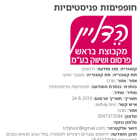
חופפיםות פניסטיםיות
סוג מודעה:
דרושים
תת קטגוריה:
מעצבי שיער
אזור:
מרכז
כותרת המודעה:
חופפיםות פניסטיםיות
מחיר:
-
תאריך פרסום:
24-8-2016
איש קשר:
avihay levi
אזור:
מרכז
טלפון:
0547373584
טלפון נוסף:
דואר אלקטרוני:
tchjhxsh@gmail.com
תוכן המודעה:
דרושים עובדים רציניים למספרה בתל אביב תנאים טובים
למתאימים 0547373584