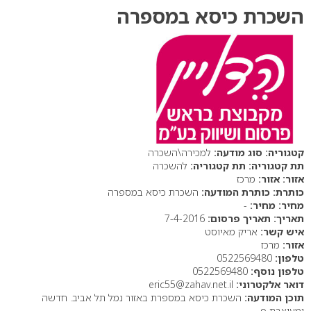
השכרת כיסא במספרה
סוג מודעה:
למכירה\השכרה
תת קטגוריה:
להשכרה
אזור:
מרכז
כותרת המודעה:
השכרת כיסא במספרה
מחיר:
-
תאריך פרסום:
7-4-2016
איש קשר:
אריק מאיוסט
אזור:
מרכז
טלפון:
0522569480
טלפון נוסף:
0522569480
דואר אלקטרוני:
eric55@zahav.net.il
תוכן המודעה:
השכרת כיסא במספרת באזור נמל תל אביב. חדשה
ומעוצבת פ