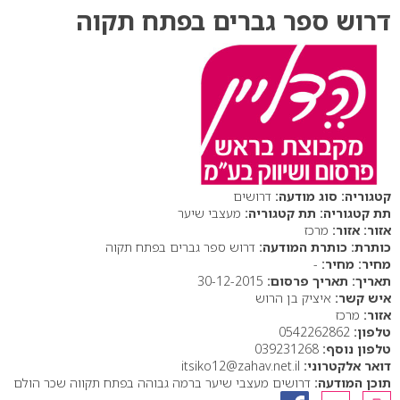
דרוש ספר גברים בפתח תקוה
סוג מודעה:
דרושים
תת קטגוריה:
מעצבי שיער
אזור:
מרכז
כותרת המודעה:
דרוש ספר גברים בפתח תקוה
מחיר:
-
תאריך פרסום:
30-12-2015
איש קשר:
איציק בן הרוש
אזור:
מרכז
טלפון:
0542262862
טלפון נוסף:
039231268
דואר אלקטרוני:
itsiko12@zahav.net.il
תוכן המודעה:
דרושים מעצבי שיער ברמה גבוהה בפתח תקווה שכר הולם