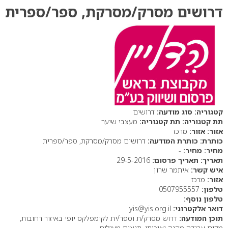
דרושים מסרק/מסרקת, ספר/ספרית
סוג מודעה:
דרושים
תת קטגוריה:
מעצבי שיער
אזור:
מרכז
כותרת המודעה:
דרושים מסרק/מסרקת, ספר/ספרית
מחיר:
-
תאריך פרסום:
29-5-2016
איש קשר:
איתמר שרון
אזור:
מרכז
טלפון:
0507955557
טלפון נוסף:
דואר אלקטרוני:
yis@yis.org.il
תוכן המודעה:
דרוש מסרק/ת וספר/ית לקומפלקס יופי באיזור רחובות,
מקום עבודה מהנה ואיכותי, תנאים מעולים.