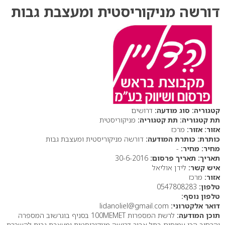
דורשה מניקוריסטית ומעצבת גבות
סוג מודעה:
דרושים
תת קטגוריה:
מניקוריסטית
אזור:
מרכז
כותרת המודעה:
דורשה מניקוריסטית ומעצבת גבות
מחיר:
-
תאריך פרסום:
30-6-2016
איש קשר:
לידן אוליאל
אזור:
מרכז
טלפון:
0547808283
טלפון נוסף:
דואר אלקטרוני:
lidanoliel@gmail.com
תוכן המודעה:
לרשת המספרות 100MEMET בסניף בוגרשוב המספרה
והרחוב הכי עמוסים בתל אביב דרושה מניקוריסטית ומעצבת גבות להשכרת