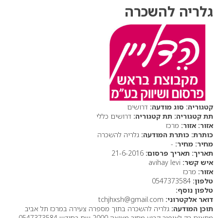
גלריה להשכרה
סוג מודעה:
דרושים
תת קטגוריה:
דרושים כללי
אזור:
מרכז
כותרת המודעה:
גלריה להשכרה
מחיר:
-
תאריך פרסום:
21-6-2016
איש קשר:
avihay levi
אזור:
מרכז
טלפון:
0547373584
טלפון נוסף:
דואר אלקטרוני:
tchjhxsh@gmail.com
תוכן המודעה:
גלריה להשכרה בתוך מספרה צעירה במרכז תל אביב
מתאים רק לאיפור קבוע מחיר מציאה 2000 שח בחודש 0547373584