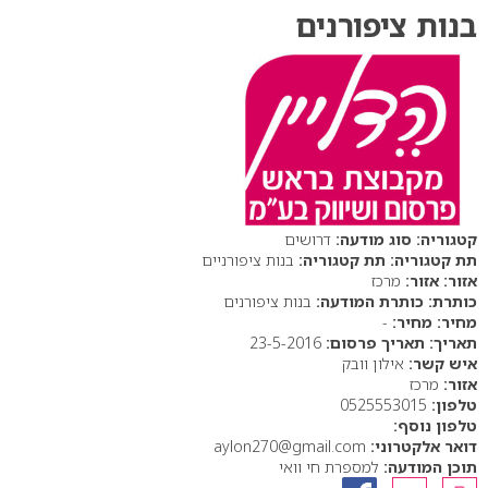
בנות ציפורנים
סוג מודעה:
דרושים
תת קטגוריה:
בנות ציפורניים
אזור:
מרכז
כותרת המודעה:
בנות ציפורנים
מחיר:
-
תאריך פרסום:
23-5-2016
איש קשר:
אילון וובק
אזור:
מרכז
טלפון:
0525553015
טלפון נוסף:
דואר אלקטרוני:
aylon270@gmail.com
תוכן המודעה:
למספרת חי וואי