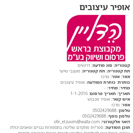
אופיר עיצובים
סוג מודעה:
דרושים
תת קטגוריה:
מעצבי שיער
אזור:
מרכז
כותרת המודעה:
אופיר עיצובים
מחיר:
-
תאריך פרסום:
1-1-2016
איש קשר:
אופיר מכבוש
אזור:
מרכז
טלפון:
0502429688
טלפון נוסף:
0502429688
דואר אלקטרוני:
ofir_etzuvim@walla.com
תוכן המודעה:
ספר/ית מתקדם שליטה בתספורות גברים ופאנים,יכולת
עבודה בצוות,רצון להתקדם במקצוע,תנאים טובים והכשרה וקידום