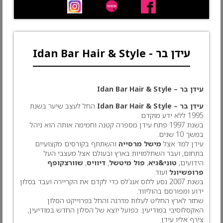
עידן בר - Idan Bar Hair & Style
עידן בר – Idan Bar Hair & Style
עידן בר – Idan Bar Hair & Style
החל לעצב שיער בשנת
1995 ללא ידע מוקדם .
בשנת 1997 פתח עידן מספרה קטנה וחמימה אותה הוא ניהל
במשך 10 שנים.
עידן למד אצל
מישל מרסייה
והשתתף בקורסים מקצועיים
בתחום, ועבר השתלמויות בארץ ובעולם אצל מעצבי העל
הידועים,
טוני&גיא
,
פול מיטשל
,
דיוויס
,
שוורצקופף
פרופשיונל
ועוד.
בשנת 2007 נסע ללוס אנג’לס כדי לקדם את הקריירה ועבד בסלון
ידוע ומפורסם בהוליווד.
שחזר לארץ החליט לעלות מדרגה והחל בפרוייקט הסלון
האקסלוסיבי במודיעין. כפועל יוצא של הסלון החדש במודיעין,
צירף אליו עידן