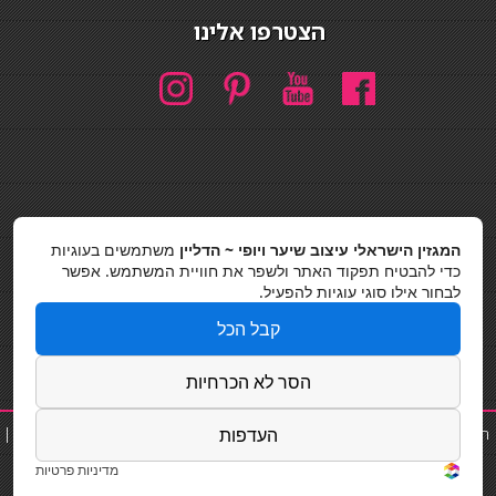
הצטרפו אלינו
חיפוש
המגזין הישראלי עיצוב שיער ויופי ~ הדליין
משתמשים בעוגיות
חיפוש
כדי להבטיח תפקוד האתר ולשפר את חוויית המשתמש. אפשר
לבחור אילו סוגי עוגיות להפעיל.
כסאות בר
קבל הכל
מדיניות פרטיות
הסר לא הכרחיות
העדפות
תוספת שיער
|
נייל סטודיו
|
תוספות שיער
|
שפים פרטיים
|
קוסמטיקאית
|
פאות
|
קורס בניית ציפורניים
|
כסאות בר|
Powered by Barosh Ltd.
מדיניות פרטיות
Designed by
Barosh Ltd 2012