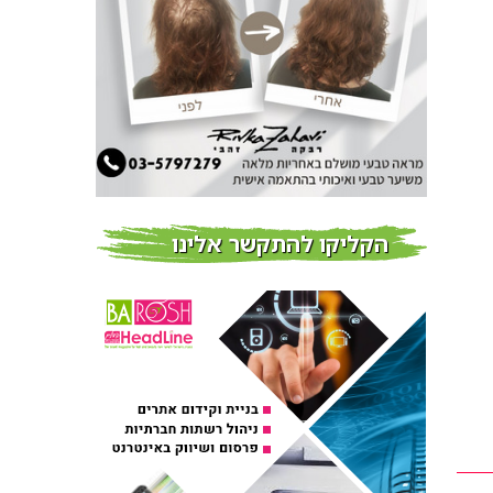
צמידי שיער – המומחים
לצמידי שיער ברמת השרון
חדשות
פרוברי PROBERRY מוצרי
שיער מבוססי גוג’י ברי
חדש על המדף
הקליקו להתקשר אלינו
Fibroseal Professional
כובשת את השטח עם יום
הדרכה מוצלח נוסף
אירועים בארץ