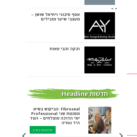
אסף סיבוני ויחיאל שושן –
מעצבי שיער מובילים
רבקה זהבי פאות
אבי ביטון – עיצוב שיער
חדשות Headline
הביקוש בשיא: Fibroseal
Professional מסכמת שני
אורטל אדרי עיצוב שיער
ימי הדרכה מוצלחים – ועוד
היד נטויה
אירועים בארץ